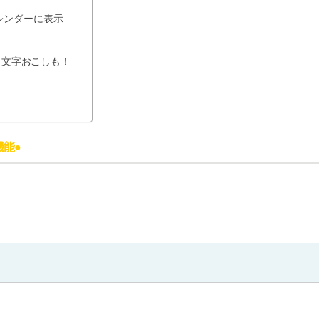
カレンダーに表示
も文字おこしも！
機能●