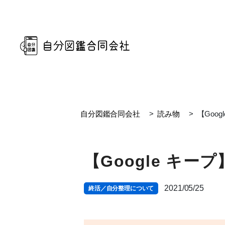
自分図鑑合同会社
>
読み物
>
【Goo
【Google キ
2021/05/25
終活／自分整理について