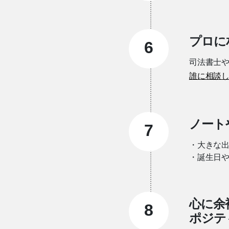
プロに
6
司法書士
誰に相談
ノート
7
・大きな
・誕生日や
心に余
8
ポジテ