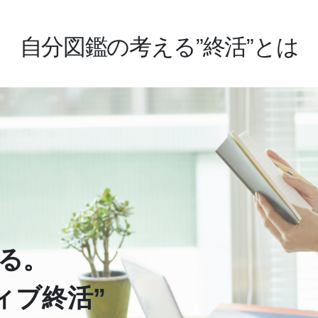
自分図鑑の考える”終活”とは
る。
ィブ終活”