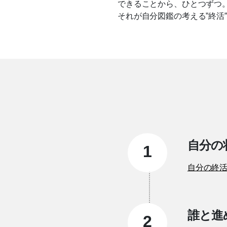
できることから、ひとつずつ
それが自分図鑑の考える”終活
自分の
1
自分の終
誰と進
2