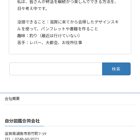
私は、皆さんが終活を継続かつ楽しんでできる方法を、
日々考え中です。
没頭できること：滋賀に来てから会得したデザインスキ
ルを使って、パンフレットや書籍を作ること
趣味：釣り（最近は行けていない）
苦手：レバー、大都会、お役所仕事
検
索:
会社概要
自分図鑑合同会社
滋賀県湖南市若竹町7-19
TEL：0748-60-9371